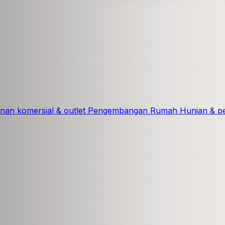
an komersial & outlet
Pengembangan Rumah
Hunian & 