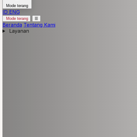
Mode terang
ID
ENG
Mode terang
☰
Beranda
Tentang Kami
Layanan